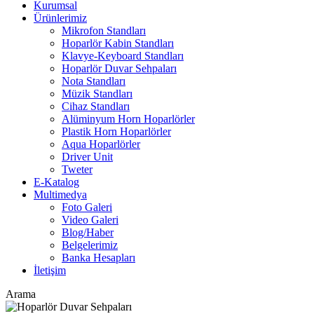
Kurumsal
Ürünlerimiz
Mikrofon Standları
Hoparlör Kabin Standları
Klavye-Keyboard Standları
Hoparlör Duvar Sehpaları
Nota Standları
Müzik Standları
Cihaz Standları
Alüminyum Horn Hoparlörler
Plastik Horn Hoparlörler
Aqua Hoparlörler
Driver Unit
Tweter
E-Katalog
Multimedya
Foto Galeri
Video Galeri
Blog/Haber
Belgelerimiz
Banka Hesapları
İletişim
Arama