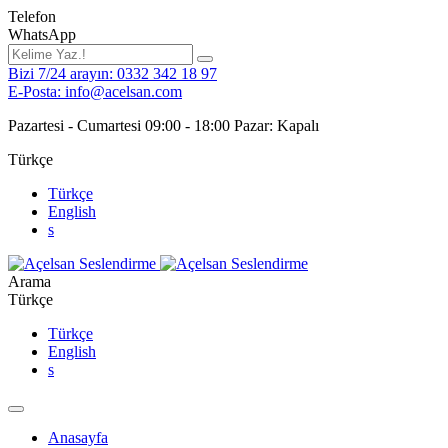
Telefon
WhatsApp
Bizi 7/24 arayın: 0332 342 18 97
E-Posta: info@acelsan.com
Pazartesi - Cumartesi 09:00 - 18:00 Pazar: Kapalı
Türkçe
Türkçe
English
s
Arama
Türkçe
Türkçe
English
s
Anasayfa