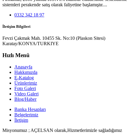
sistemleri perakende satış olarak faliyetine başlamıştır....
0332 342 18 97
İletişim Bilgileri
Fevzi Çakmak Mah. 10455 Sk. No:10 (Plaskon Sitesi)
Karatay/KONYA/TURKIYE
Hızlı Menü
Anasayfa
Hakkımızda
E-Katalog
Ürünlerimiz
Foto Galeri
Video Galeri
Blog/Haber
Banka Hesapları
Belgelerimiz
İletişim
Misyonumuz ; AÇELSAN olarak,Hizmetlerimizle sağladığımız