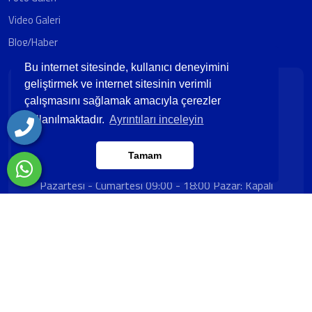
Video Galeri
Blog/Haber
Bu internet sitesinde, kullanıcı deneyimini
Misyonumuz ; AÇELSAN olarak,Hizmetlerimizle
geliştirmek ve internet sitesinin verimli
sağladığımız güvenirlilik ve yüksek iş ahlakımız ile
çalışmasını sağlamak amacıyla çerezler
müşterilerin ilk tercihi olarak, çalışanlarımız ve
kullanılmaktadır.
Ayrıntıları inceleyin
müşterilerimiz için değer yaratan bir şirket olmak.
Tamam
Çalışma Saatleri
Pazartesi - Cumartesi 09:00 - 18:00 Pazar: Kapalı
Copyright © 2023. Her Hakkı Saklıdır. Kopyalanması, Çoğaltılması Ve