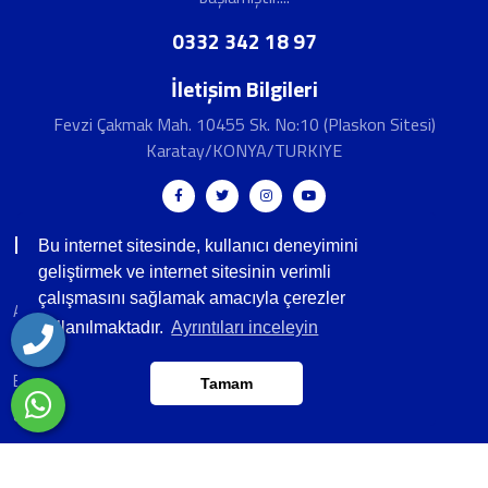
0332 342 18 97
İletişim Bilgileri
Fevzi Çakmak Mah. 10455 Sk. No:10 (Plaskon Sitesi)
Karatay/KONYA/TURKIYE
Hızlı Menü
Bu internet sitesinde, kullanıcı deneyimini
geliştirmek ve internet sitesinin verimli
çalışmasını sağlamak amacıyla çerezler
Anasayfa
Banka Hesapları
kullanılmaktadır.
Ayrıntıları inceleyin
Hakkımızda
Belgelerimiz
E-Katalog
İletişim
Tamam
Ürünlerimiz
Foto Galeri
Video Galeri