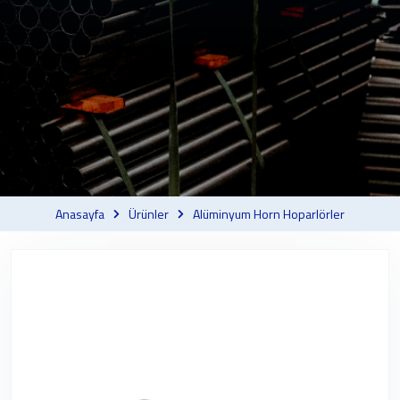
Anasayfa
Ürünler
Alüminyum Horn Hoparlörler