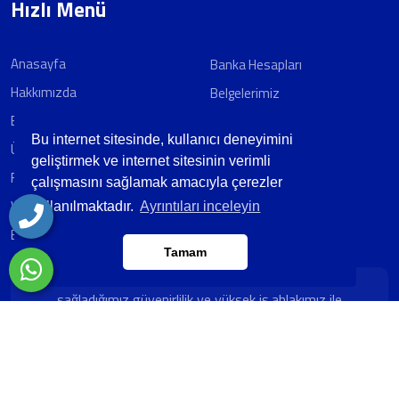
Hızlı Menü
Anasayfa
Banka Hesapları
Hakkımızda
Belgelerimiz
E-Katalog
İletişim
Bu internet sitesinde, kullanıcı deneyimini
Ürünlerimiz
geliştirmek ve internet sitesinin verimli
Foto Galeri
çalışmasını sağlamak amacıyla çerezler
Video Galeri
kullanılmaktadır.
Ayrıntıları inceleyin
Blog/Haber
Tamam
Misyonumuz ; AÇELSAN olarak,Hizmetlerimizle
sağladığımız güvenirlilik ve yüksek iş ahlakımız ile
müşterilerin ilk tercihi olarak, çalışanlarımız ve
müşterilerimiz için değer yaratan bir şirket olmak.
Çalışma Saatleri