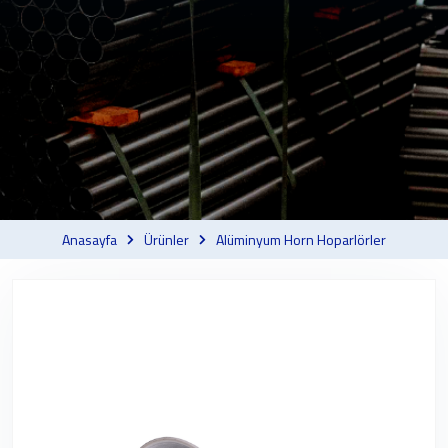
Anasayfa
Ürünler
Alüminyum Horn Hoparlörler