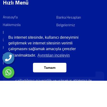
Hızlı Menü
Anasayfa
Banka Hesapları
Hakkımızda
Belgelerimiz
E-Katalog
İletişim
Bu internet sitesinde, kullanıcı deneyimini
Ürünlerimiz
geliştirmek ve internet sitesinin verimli
Foto Galeri
çalışmasını sağlamak amacıyla çerezler
Video Galeri
kullanılmaktadır.
Ayrıntıları inceleyin
Blog/Haber
Tamam
Misyonumuz ; AÇELSAN olarak,Hizmetlerimizle
sağladığımız güvenirlilik ve yüksek iş ahlakımız ile
müşterilerin ilk tercihi olarak, çalışanlarımız ve
müşterilerimiz için değer yaratan bir şirket olmak.
Çalışma Saatleri