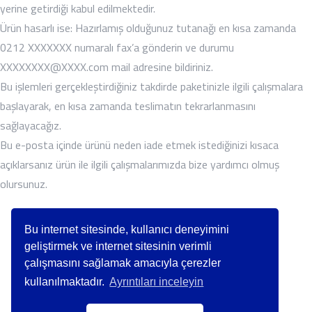
yerine getirdiği kabul edilmektedir.
Ürün hasarlı ise: Hazırlamış olduğunuz tutanağı en kısa zamanda
0212 XXXXXXX numaralı fax’a gönderin ve durumu
XXXXXXXX@XXXX.com mail adresine bildiriniz.
Bu işlemleri gerçekleştirdiğiniz takdirde paketinizle ilgili çalışmalara
başlayarak, en kısa zamanda teslimatın tekrarlanmasını
sağlayacağız.
Bu e-posta içinde ürünü neden iade etmek istediğinizi kısaca
açıklarsanız ürün ile ilgili çalışmalarımızda bize yardımcı olmuş
olursunuz.
Bu internet sitesinde, kullanıcı deneyimini
geliştirmek ve internet sitesinin verimli
çalışmasını sağlamak amacıyla çerezler
kullanılmaktadır.
Ayrıntıları inceleyin