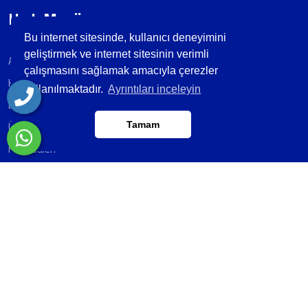
Hızlı Menü
Bu internet sitesinde, kullanıcı deneyimini
geliştirmek ve internet sitesinin verimli
Anasayfa
Banka Hesapları
çalışmasını sağlamak amacıyla çerezler
Hakkımızda
Belgelerimiz
kullanılmaktadır.
Ayrıntıları inceleyin
E-Katalog
İletişim
Tamam
Ürünlerimiz
Foto Galeri
Video Galeri
Blog/Haber
Misyonumuz ; AÇELSAN olarak,Hizmetlerimizle
sağladığımız güvenirlilik ve yüksek iş ahlakımız ile
müşterilerin ilk tercihi olarak, çalışanlarımız ve
müşterilerimiz için değer yaratan bir şirket olmak.